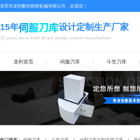
东莞市龙利数控精密机械有限公司，欢迎您！
15年
设计定制生产厂家
15 years servo knife library design custom manufacturer
龙利首页
伺服刀库
斗笠刀库
热门搜索：
伺服刀库
|
斗笠刀库
|
伞型刀库
定制半圆刀库
|
直