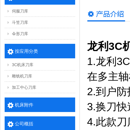
伺服刀库
斗笠刀库
伞形刀库
龙利3C
按应用分类
1.龙利
3C机床刀库
在多主轴
雕铣机刀库
加工中心刀库
2.到户
3.换刀
机床附件
4.此款
公司概括