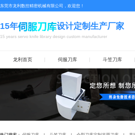
东莞市龙利数控精密机械有限公司，欢迎您！
15年
设计定制生产厂家
15 years servo knife library design custom manufacturer
龙利首页
伺服刀库
斗笠刀库
热门搜索：
伺服刀库
|
斗笠刀库
|
伞型刀库
定制半圆刀库
|
直