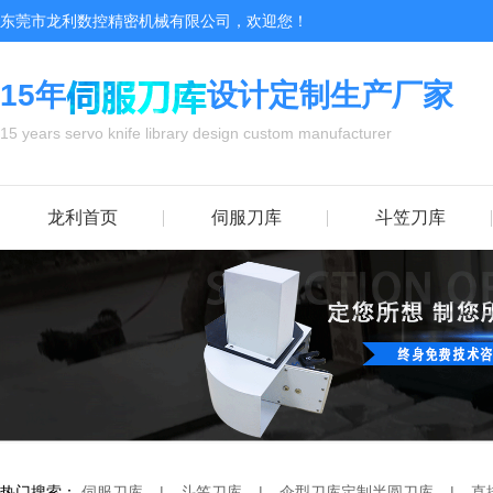
东莞市龙利数控精密机械有限公司，欢迎您！
15年
设计定制生产厂家
15 years servo knife library design custom manufacturer
龙利首页
伺服刀库
斗笠刀库
热门搜索：
伺服刀库
|
斗笠刀库
|
伞型刀库
定制半圆刀库
|
直