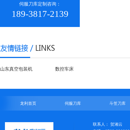
伺服刀库定制咨询：
189-3817-2139
山东真空包装机
数控车床
龙利首页
伺服刀库
斗笠刀库
联系人： 贺湘云