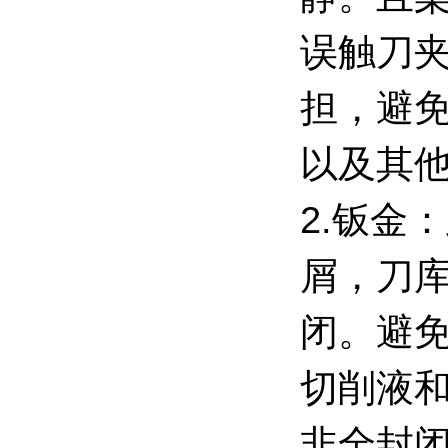
误触刀
担，避
以及其
2.钣金
屑，刀
闭。避
切削液
非全封