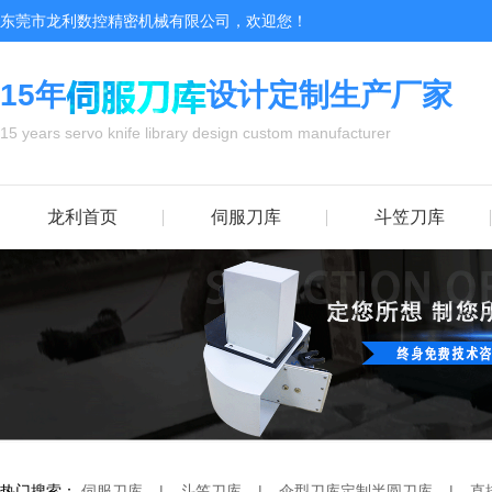
东莞市龙利数控精密机械有限公司，欢迎您！
15年
设计定制生产厂家
15 years servo knife library design custom manufacturer
龙利首页
伺服刀库
斗笠刀库
热门搜索：
伺服刀库
|
斗笠刀库
|
伞型刀库
定制半圆刀库
|
直