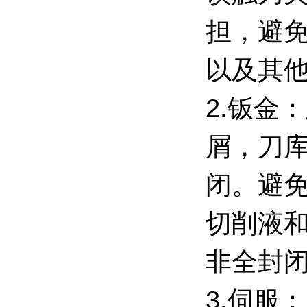
担，避
以及其
2.钣金
屑，刀
闭。避
切削液
非全封
3.伺服