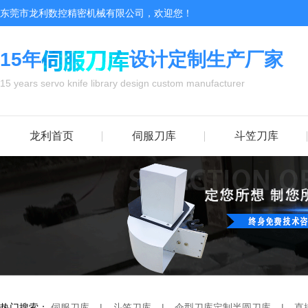
东莞市龙利数控精密机械有限公司，欢迎您！
15年
设计定制生产厂家
15 years servo knife library design custom manufacturer
龙利首页
伺服刀库
斗笠刀库
热门搜索：
伺服刀库
|
斗笠刀库
|
伞型刀库
定制半圆刀库
|
直