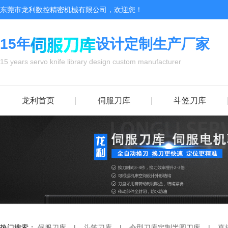
东莞市龙利数控精密机械有限公司，欢迎您！
15年
设计定制生产厂家
15 years servo knife library design custom manufacturer
龙利首页
伺服刀库
斗笠刀库
热门搜索：
伺服刀库
|
斗笠刀库
|
伞型刀库
定制半圆刀库
|
直