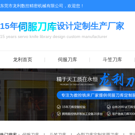
东莞市龙利数控精密机械有限公司，欢迎您！
15年
设计定制生产厂家
15 years servo knife library design custom manufacturer
龙利首页
伺服刀库
斗笠刀库
热门搜索：
伺服刀库
|
斗笠刀库
|
伞型刀库
定制半圆刀库
|
直