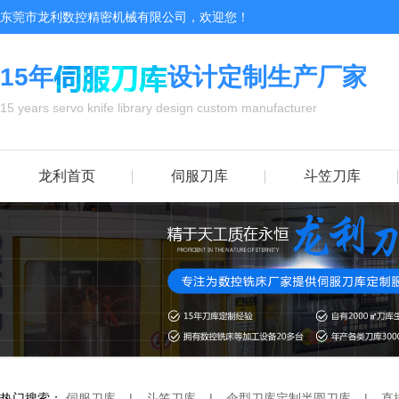
东莞市龙利数控精密机械有限公司，欢迎您！
15年
设计定制生产厂家
15 years servo knife library design custom manufacturer
龙利首页
伺服刀库
斗笠刀库
热门搜索：
伺服刀库
|
斗笠刀库
|
伞型刀库
定制半圆刀库
|
直