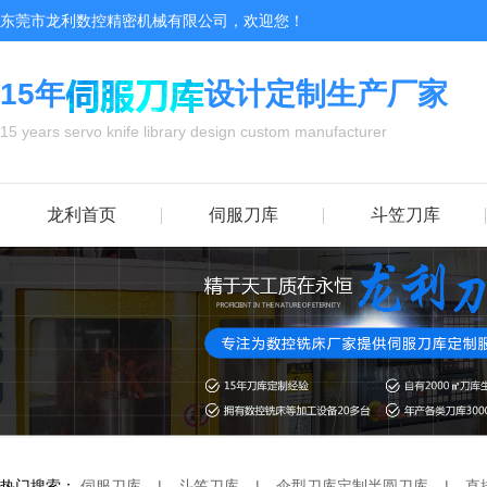
东莞市龙利数控精密机械有限公司，欢迎您！
15年
设计定制生产厂家
15 years servo knife library design custom manufacturer
龙利首页
伺服刀库
斗笠刀库
热门搜索：
伺服刀库
|
斗笠刀库
|
伞型刀库
定制半圆刀库
|
直